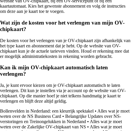
website van OV-chipkaart, bij een OV-servicepunt of bij een
kaartautomaat. Kies het gewenste abonnement en volg de instructies
om deze aan je kaart toe te voegen.
Wat zijn de kosten voor het verlengen van mijn OV-
chipkaart?
De kosten voor het verlengen van je OV-chipkaart zijn afhankelijk van
het type kaart en abonnement dat je hebt. Op de website van OV-
chipkaart kun je de actuele tarieven vinden. Houd er rekening mee dat
er mogelijk administratiekosten in rekening worden gebracht.
Kan ik mijn OV-chipkaart automatisch laten
verlengen?
Ja, je kunt ervoor kiezen om je OV-chipkaart automatisch te laten
verlengen. Dit kun je instellen via je account op de website van OV-
chipkaart. Op die manier hoef je niet telkens handmatig je kaart te
verlengen en blijft deze altijd geldig.
Bollenvelden in Nederland: een kleurrijk spektakel
•
Alles wat je moet
weten over de NS Business Card
•
Belangrijke Updates over NS-
verstoringen en Treinongelukken in Nederland
•
Alles wat je moet
weten over de Zakelijke OV-chipkaart van NS
•
Alles wat je moet