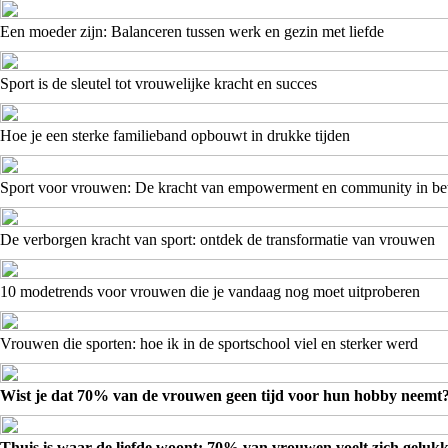
Een moeder zijn: Balanceren tussen werk en gezin met liefde
Sport is de sleutel tot vrouwelijke kracht en succes
Hoe je een sterke familieband opbouwt in drukke tijden
Sport voor vrouwen: De kracht van empowerment en community in b
De verborgen kracht van sport: ontdek de transformatie van vrouwen
10 modetrends voor vrouwen die je vandaag nog moet uitproberen
Vrouwen die sporten: hoe ik in de sportschool viel en sterker werd
Wist je dat 70% van de vrouwen geen tijd voor hun hobby neemt
Thuis is waar de liefde woont: 70% van vrouwen voelt zich gelukk