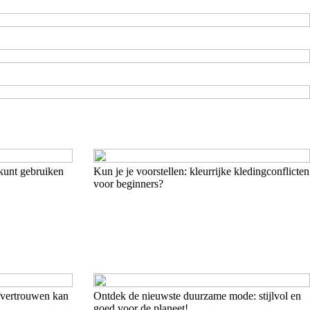
kunt gebruiken
Kun je je voorstellen: kleurrijke kledingconflicten
voor beginners?
lfvertrouwen kan
Ontdek de nieuwste duurzame mode: stijlvol en
goed voor de planeet!