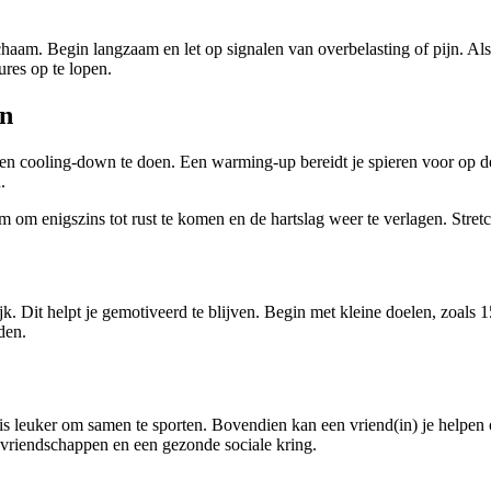
ichaam. Begin langzaam en let op signalen van overbelasting of pijn. Als
ures op te lopen.
wn
cooling-down te doen. Een warming-up bereidt je spieren voor op de tra
.
am om enigszins tot rust te komen en de hartslag weer te verlagen. Stret
rijk. Dit helpt je gemotiveerd te blijven. Begin met kleine doelen, zoa
den.
 leuker om samen te sporten. Bovendien kan een vriend(in) je helpen om
 vriendschappen en een gezonde sociale kring.