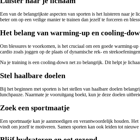
Luister naar je lichaam
Een van de belangrijkste aspecten van sporten is het luisteren naar je l
beter om op een veilige manier te trainen dan jezelf te forceren en bless
Het belang van warming-up en cooling-do
Om blessures te voorkomen, is het cruciaal om een goede warming-up en 
cardio zoals joggen op de plaats of dynamische rek- en strekoefeningen
Na je training is een cooling-down net zo belangrijk. Dit helpt je licha
Stel haalbare doelen
Bij het beginnen met sporten is het stellen van haalbare doelen belang
lunchpauze. Naarmate je vooruitgang boekt, kun je deze doelen uitbrei
Zoek een sportmaatje
Een sportmaatje kan je aanmoedigen en verantwoordelijk houden. Het is
vindt om jezelf te motiveren. Samen sporten kan ook leiden tot nieuwe
Blijf hydrateren en eet gezond