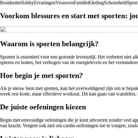
Residentie
Hobby
Ervaringen
Vrouwen
Familie
Kleding
Schoonheid
Sport
Voorkom blessures en start met sporten: jo
Waarom is sporten belangrijk?
Sporten is essentieel voor een gezonde levensstijl. Het verbetert niet 
spieren en botten, het verhogen van de energielevels en het verminderen
Hoe begin je met sporten?
Als je nieuw bent met sporten, kan het overweldigend zijn om te bepale
week een korte, maar effectieve workout. Dit kan gaan van wandelen, f
De juiste oefeningen kiezen
Begin met eenvoudige oefeningen die je kunt uitvoeren zonder veel ap
van kracht. Vergeet ook niet om cardio-oefeningen toe te voegen, zoa