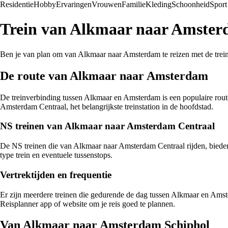
Residentie
Hobby
Ervaringen
Vrouwen
Familie
Kleding
Schoonheid
Sport
Trein van Alkmaar naar Amsterd
Ben je van plan om van Alkmaar naar Amsterdam te reizen met de trein? I
De route van Alkmaar naar Amsterdam
De treinverbinding tussen Alkmaar en Amsterdam is een populaire rou
Amsterdam Centraal, het belangrijkste treinstation in de hoofdstad.
NS treinen van Alkmaar naar Amsterdam Centraal
De NS treinen die van Alkmaar naar Amsterdam Centraal rijden, bieden 
type trein en eventuele tussenstops.
Vertrektijden en frequentie
Er zijn meerdere treinen die gedurende de dag tussen Alkmaar en Amste
Reisplanner app of website om je reis goed te plannen.
Van Alkmaar naar Amsterdam Schiphol