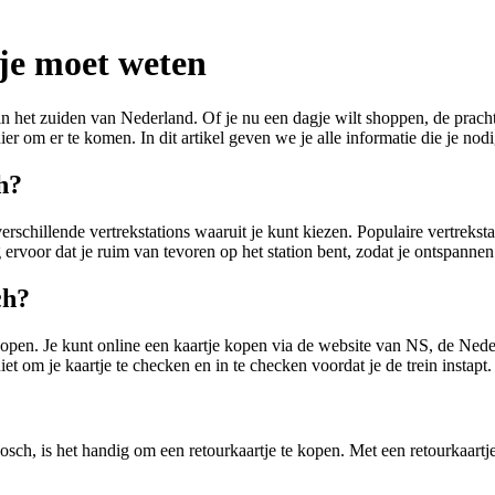
 je moet weten
 het zuiden van Nederland. Of je nu een dagje wilt shoppen, de prachti
er om er te komen. In dit artikel geven we je alle informatie die je nod
h?
verschillende vertrekstations waaruit je kunt kiezen. Populaire vertreks
oor dat je ruim van tevoren op het station bent, zodat je ontspannen a
ch?
 kopen. Je kunt online een kaartje kopen via de website van NS, de Ne
et om je kaartje te checken en in te checken voordat je de trein instapt.
h, is het handig om een retourkaartje te kopen. Met een retourkaartje kri