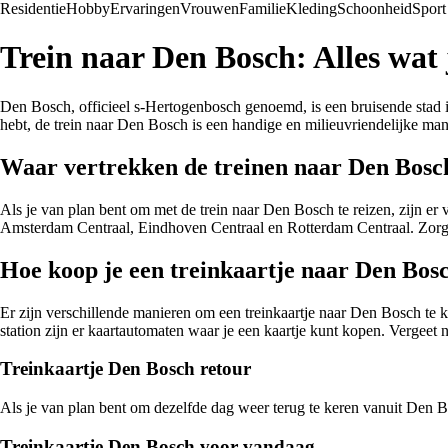
Residentie
Hobby
Ervaringen
Vrouwen
Familie
Kleding
Schoonheid
Sport
Trein naar Den Bosch: Alles wat
Den Bosch, officieel s-Hertogenbosch genoemd, is een bruisende stad in
hebt, de trein naar Den Bosch is een handige en milieuvriendelijke mani
Waar vertrekken de treinen naar Den Bosc
Als je van plan bent om met de trein naar Den Bosch te reizen, zijn er 
Amsterdam Centraal, Eindhoven Centraal en Rotterdam Centraal. Zorg erv
Hoe koop je een treinkaartje naar Den Bos
Er zijn verschillende manieren om een treinkaartje naar Den Bosch te
station zijn er kaartautomaten waar je een kaartje kunt kopen. Vergeet ni
Treinkaartje Den Bosch retour
Als je van plan bent om dezelfde dag weer terug te keren vanuit Den Bosc
Treinkaartje Den Bosch voor vandaag