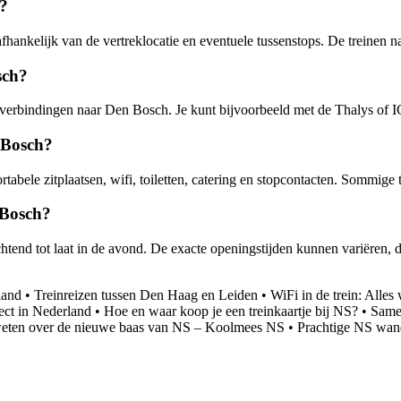
d?
fhankelijk van de vertreklocatie en eventuele tussenstops. De treinen 
sch?
reinverbindingen naar Den Bosch. Je kunt bijvoorbeeld met de Thalys of 
n Bosch?
ortabele zitplaatsen, wifi, toiletten, catering en stopcontacten. Sommig
 Bosch?
tend tot laat in de avond. De exacte openingstijden kunnen variëren, d
land
•
Treinreizen tussen Den Haag en Leiden
•
WiFi in de trein: Alles
rect in Nederland
•
Hoe en waar koop je een treinkaartje bij NS?
•
Samen
 weten over de nieuwe baas van NS – Koolmees NS
•
Prachtige NS wan