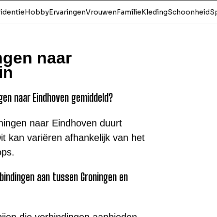
identie
Hobby
Ervaringen
Vrouwen
Familie
Kleding
Schoonheid
S
ngen naar
in
ngen naar Eindhoven gemiddeld?
ningen naar Eindhoven duurt
t kan variëren afhankelijk van het
ops.
bindingen aan tussen Groningen en
pijen die verbindingen aanbieden