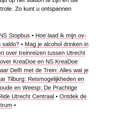
trole. Zo kunt u ontspannen
 NS Stopbus
•
Hoe laad ik mijn ov-
n saldo?
•
Mag je alcohol drinken in
n over treinreizen tussen Utrecht
n over KreaDoe en NS KreaDoe
r Delft met de Trein: Alles wat je
r Tilburg: Reismogelijkheden en
oude en Weesp: De Prachtige
Ride Utrecht Centraal
•
Ontdek de
ntrum
•