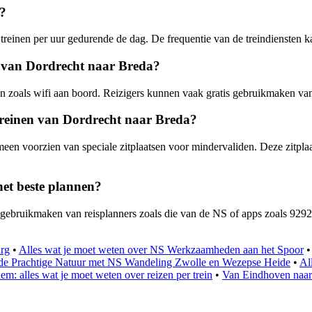
a?
treinen per uur gedurende de dag. De frequentie van de treindiensten ka
nen van Dordrecht naar Breda?
iten zoals wifi aan boord. Reizigers kunnen vaak gratis gebruikmaken van
e treinen van Dordrecht naar Breda?
gemeen voorzien van speciale zitplaatsen voor mindervaliden. Deze zitpla
het beste plannen?
e gebruikmaken van reisplanners zoals die van de NS of apps zoals 9292
urg
•
Alles wat je moet weten over NS Werkzaamheden aan het Spoor
de Prachtige Natuur met NS Wandeling Zwolle en Wezepse Heide
•
Al
m: alles wat je moet weten over reizen per trein
•
Van Eindhoven naar 