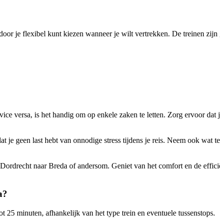
oor je flexibel kunt kiezen wanneer je wilt vertrekken. De treinen zijn
ce versa, is het handig om op enkele zaken te letten. Zorg ervoor dat je 
t je geen last hebt van onnodige stress tijdens je reis. Neem ook wat t
n Dordrecht naar Breda of andersom. Geniet van het comfort en de effic
a?
 25 minuten, afhankelijk van het type trein en eventuele tussenstops.