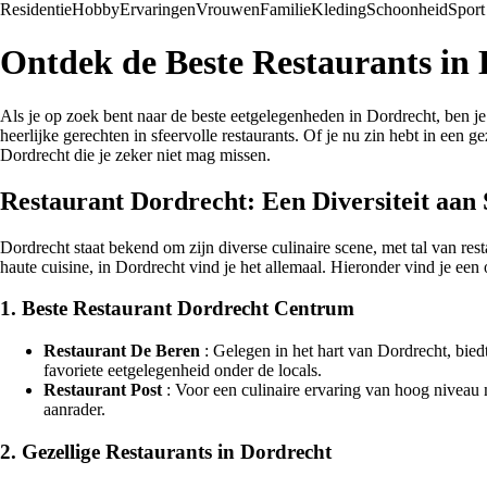
Residentie
Hobby
Ervaringen
Vrouwen
Familie
Kleding
Schoonheid
Sport
Ontdek de Beste Restaurants in 
Als je op zoek bent naar de beste eetgelegenheden in Dordrecht, ben je 
heerlijke gerechten in sfeervolle restaurants. Of je nu zin hebt in een 
Dordrecht die je zeker niet mag missen.
Restaurant Dordrecht: Een Diversiteit aa
Dordrecht staat bekend om zijn diverse culinaire scene, met tal van res
haute cuisine, in Dordrecht vind je het allemaal. Hieronder vind je een
1. Beste Restaurant Dordrecht Centrum
Restaurant De Beren
: Gelegen in het hart van Dordrecht, bied
favoriete eetgelegenheid onder de locals.
Restaurant Post
: Voor een culinaire ervaring van hoog niveau mo
aanrader.
2. Gezellige Restaurants in Dordrecht