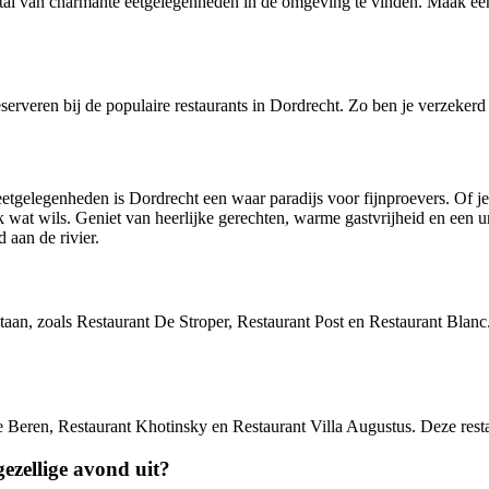
 tal van charmante eetgelegenheden in de omgeving te vinden. Maak een
erveren bij de populaire restaurants in Dordrecht. Zo ben je verzekerd v
e eetgelegenheden is Dordrecht een waar paradijs voor fijnproevers. Of 
k wat wils. Geniet van heerlijke gerechten, warme gastvrijheid en een u
 aan de rivier.
staan, zoals Restaurant De Stroper, Restaurant Post en Restaurant Blanc
 de Beren, Restaurant Khotinsky en Restaurant Villa Augustus. Deze res
gezellige avond uit?