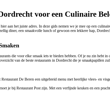
Dordrecht voor een Culinaire Bel
hier aan het juiste adres. In deze gids nemen we je mee op een culinair
gezellig diner, een smaakvolle lunch of gewoon een lekkere hap, Dordrech
n Smaken
taurants die voor elke smaak iets te bieden hebben. Of je nu zin hebt in
 overzicht van de beste restaurants in Dordrecht die je smaakpapillen z
t Restaurant De Beren een uitgebreid menu met heerlijke vlees- en visg
et je bij Restaurant Post zijn. Met een verfijnde keuken en een prachtig