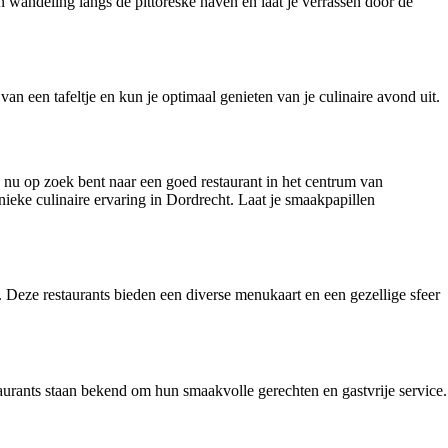
 wandeling langs de pittoreske haven en laat je verrassen door de
an een tafeltje en kun je optimaal genieten van je culinaire avond uit.
je nu op zoek bent naar een goed restaurant in het centrum van
nieke culinaire ervaring in Dordrecht. Laat je smaakpapillen
. Deze restaurants bieden een diverse menukaart en een gezellige sfeer
taurants staan bekend om hun smaakvolle gerechten en gastvrije service.