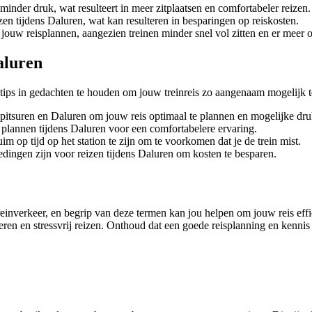
inder druk, wat resulteert in meer zitplaatsen en comfortabeler reizen.
en tijdens Daluren, wat kan resulteren in besparingen op reiskosten.
n jouw reisplannen, aangezien treinen minder snel vol zitten en er meer o
aluren
e tips in gedachten te houden om jouw treinreis zo aangenaam mogelijk 
pitsuren en Daluren om jouw reis optimaal te plannen en mogelijke dru
e plannen tijdens Daluren voor een comfortabelere ervaring.
im op tijd op het station te zijn om te voorkomen dat je de trein mist.
edingen zijn voor reizen tijdens Daluren om kosten te besparen.
reinverkeer, en begrip van deze termen kan jou helpen om jouw reis eff
en en stressvrij reizen. Onthoud dat een goede reisplanning en kennis va