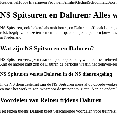
Residentie
Hobby
Ervaringen
Vrouwen
Familie
Kleding
Schoonheid
Sport
NS Spitsuren en Daluren: Alles 
NS Spitsuren, ook bekend als rush hours, en Daluren, off peak hours g
reist, begrip van deze termen en hun impact kan je helpen om jouw reis 
in Nederland.
Wat zijn NS Spitsuren en Daluren?
NS Spitsuren verwijzen naar de tijden op een dag wanneer het treinverk
Aan de andere kant zijn de Daluren de periodes waarin het treinverkeer
NS Spitsuren versus Daluren in de NS dienstregeling
In de NS dienstregeling zijn de NS Spitsuren meestal op doordeweekse
en naar het werk reizen, waardoor de treinen vol zitten. Aan de ander
Voordelen van Reizen tijdens Daluren
Het reizen tijdens Daluren biedt verschillende voordelen voor treinreiz