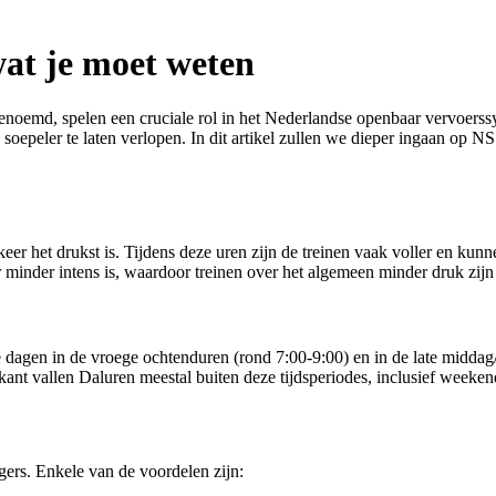
wat je moet weten
enoemd, spelen een cruciale rol in het Nederlandse openbaar vervoerssy
soepeler te laten verlopen. In dit artikel zullen we dieper ingaan op N
eer het drukst is. Tijdens deze uren zijn de treinen vaak voller en kun
 minder intens is, waardoor treinen over het algemeen minder druk zijn 
 dagen in de vroege ochtenduren (rond 7:00-9:00) en in de late midda
e kant vallen Daluren meestal buiten deze tijdsperiodes, inclusief wee
igers. Enkele van de voordelen zijn: