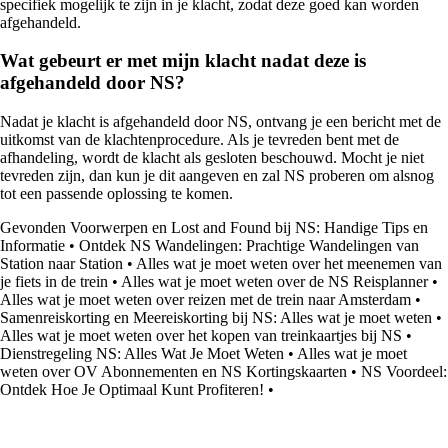
specifiek mogelijk te zijn in je klacht, zodat deze goed kan worden
afgehandeld.
Wat gebeurt er met mijn klacht nadat deze is
afgehandeld door NS?
Nadat je klacht is afgehandeld door NS, ontvang je een bericht met de
uitkomst van de klachtenprocedure. Als je tevreden bent met de
afhandeling, wordt de klacht als gesloten beschouwd. Mocht je niet
tevreden zijn, dan kun je dit aangeven en zal NS proberen om alsnog
tot een passende oplossing te komen.
Gevonden Voorwerpen en Lost and Found bij NS: Handige Tips en
Informatie
•
Ontdek NS Wandelingen: Prachtige Wandelingen van
Station naar Station
•
Alles wat je moet weten over het meenemen van
je fiets in de trein
•
Alles wat je moet weten over de NS Reisplanner
•
Alles wat je moet weten over reizen met de trein naar Amsterdam
•
Samenreiskorting en Meereiskorting bij NS: Alles wat je moet weten
•
Alles wat je moet weten over het kopen van treinkaartjes bij NS
•
Dienstregeling NS: Alles Wat Je Moet Weten
•
Alles wat je moet
weten over OV Abonnementen en NS Kortingskaarten
•
NS Voordeel:
Ontdek Hoe Je Optimaal Kunt Profiteren!
•