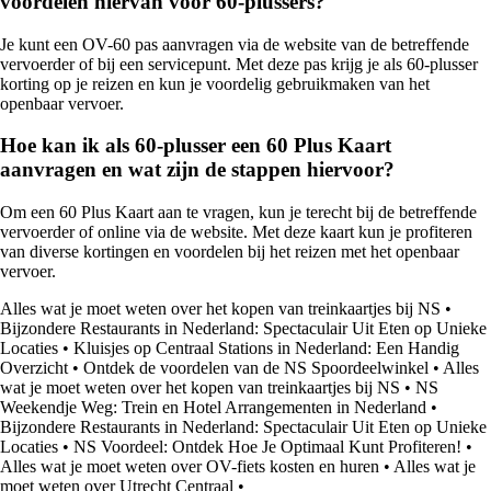
voordelen hiervan voor 60-plussers?
Je kunt een OV-60 pas aanvragen via de website van de betreffende
vervoerder of bij een servicepunt. Met deze pas krijg je als 60-plusser
korting op je reizen en kun je voordelig gebruikmaken van het
openbaar vervoer.
Hoe kan ik als 60-plusser een 60 Plus Kaart
aanvragen en wat zijn de stappen hiervoor?
Om een 60 Plus Kaart aan te vragen, kun je terecht bij de betreffende
vervoerder of online via de website. Met deze kaart kun je profiteren
van diverse kortingen en voordelen bij het reizen met het openbaar
vervoer.
Alles wat je moet weten over het kopen van treinkaartjes bij NS
•
Bijzondere Restaurants in Nederland: Spectaculair Uit Eten op Unieke
Locaties
•
Kluisjes op Centraal Stations in Nederland: Een Handig
Overzicht
•
Ontdek de voordelen van de NS Spoordeelwinkel
•
Alles
wat je moet weten over het kopen van treinkaartjes bij NS
•
NS
Weekendje Weg: Trein en Hotel Arrangementen in Nederland
•
Bijzondere Restaurants in Nederland: Spectaculair Uit Eten op Unieke
Locaties
•
NS Voordeel: Ontdek Hoe Je Optimaal Kunt Profiteren!
•
Alles wat je moet weten over OV-fiets kosten en huren
•
Alles wat je
moet weten over Utrecht Centraal
•