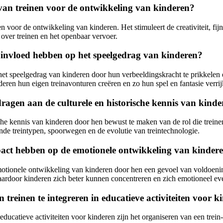
 van treinen voor de ontwikkeling van kinderen?
en voor de ontwikkeling van kinderen. Het stimuleert de creativiteit, fi
 over treinen en het openbaar vervoer.
 invloed hebben op het speelgedrag van kinderen?
et speelgedrag van kinderen door hun verbeeldingskracht te prikkelen 
ren hun eigen treinavonturen creëren en zo hun spel en fantasie verrij
agen aan de culturele en historische kennis van kind
sche kennis van kinderen door hen bewust te maken van de rol die trein
nde treintypen, spoorwegen en de evolutie van treintechnologie.
pact hebben op de emotionele ontwikkeling van kinder
otionele ontwikkeling van kinderen door hen een gevoel van voldoening
ardoor kinderen zich beter kunnen concentreren en zich emotioneel ev
treinen te integreren in educatieve activiteiten voor k
educatieve activiteiten voor kinderen zijn het organiseren van een trei