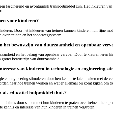
een fascinerend en avontuurlijk transportmiddel zijn. Het inkleuren van 
r.
inen voor kinderen?
inderen. Door het inkleuren van treinen kunnen kinderen hun fijne mo
n over treinen en het spoorwegsysteem.
an het bewustzijn van duurzaamheid en openbaar verv
amheid en het belang van openbaar vervoer. Door te kleuren leren kind
en groter bewustzijn van duurzaamheid.
teresse van kinderen in technologie en engineering st
gie en engineering stimuleren door hen kennis te laten maken met de ve
rden naar hoe treinen werken en wat er allemaal bij komt kijken om trei
 als educatief hulpmiddel thuis?
ddel thuis door samen met hun kinderen te praten over treinen, het ope
de kennis en interesse van hun kinderen in treinen vergroten.