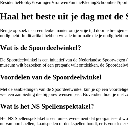
Residentie
Hobby
Ervaringen
Vrouwen
Familie
Kleding
Schoonheid
Sport
Haal het beste uit je dag met de
Ben je op zoek naar een leuke manier om je vrije tijd door te brengen 
nodig hebt! In dit artikel hebben we alle informatie die je nodig hebt 
Wat is de Spoordeelwinkel?
De Spoordeelwinkel is een initiatief van de Nederlandse Spoorwegen (NS)
museum wilt bezoeken of een pretpark wilt ontdekken, de Spoordeelwinke
Voordelen van de Spoordeelwinkel
Met de aanbiedingen van de Spoordeelwinkel kun je op een voordelige m
wel een aanbieding die bij jouw wensen past. Bovendien hoef je niet ze
Wat is het NS Spellenspektakel?
Het NS Spellenspektakel is een uniek evenement dat georganiseerd wor
nu van bordspellen, kaartspellen of denkspellen houdt, er is voor iede