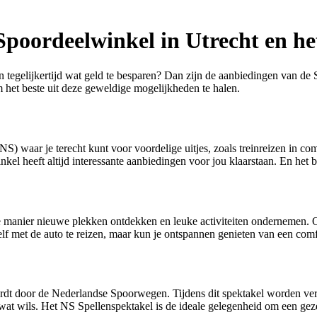
 Spoordeelwinkel in Utrecht en h
en tegelijkertijd wat geld te besparen? Dan zijn de aanbiedingen van de
om het beste uit deze geweldige mogelijkheden te halen.
 waar je terecht kunt voor voordelige uitjes, zoals treinreizen in comb
l heeft altijd interessante aanbiedingen voor jou klaarstaan. En het be
anier nieuwe plekken ontdekken en leuke activiteiten ondernemen. Of je
lf met de auto te reizen, maar kun je ontspannen genieten van een comfo
dt door de Nederlandse Spoorwegen. Tijdens dit spektakel worden versc
r wat wils. Het NS Spellenspektakel is de ideale gelegenheid om een gez