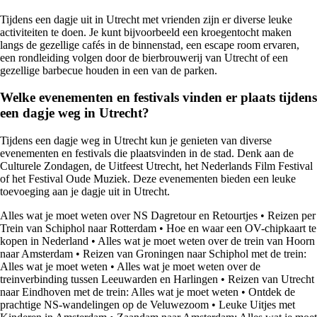
Tijdens een dagje uit in Utrecht met vrienden zijn er diverse leuke
activiteiten te doen. Je kunt bijvoorbeeld een kroegentocht maken
langs de gezellige cafés in de binnenstad, een escape room ervaren,
een rondleiding volgen door de bierbrouwerij van Utrecht of een
gezellige barbecue houden in een van de parken.
Welke evenementen en festivals vinden er plaats tijdens
een dagje weg in Utrecht?
Tijdens een dagje weg in Utrecht kun je genieten van diverse
evenementen en festivals die plaatsvinden in de stad. Denk aan de
Culturele Zondagen, de Uitfeest Utrecht, het Nederlands Film Festival
of het Festival Oude Muziek. Deze evenementen bieden een leuke
toevoeging aan je dagje uit in Utrecht.
Alles wat je moet weten over NS Dagretour en Retourtjes
•
Reizen per
Trein van Schiphol naar Rotterdam
•
Hoe en waar een OV-chipkaart te
kopen in Nederland
•
Alles wat je moet weten over de trein van Hoorn
naar Amsterdam
•
Reizen van Groningen naar Schiphol met de trein:
Alles wat je moet weten
•
Alles wat je moet weten over de
treinverbinding tussen Leeuwarden en Harlingen
•
Reizen van Utrecht
naar Eindhoven met de trein: Alles wat je moet weten
•
Ontdek de
prachtige NS-wandelingen op de Veluwezoom
•
Leuke Uitjes met