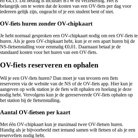
en €4,15. Dit bedrag is inclusief BTW en verzekering. Het is
belangrijk om te weten dat de kosten van een OV-fiets per dag voor
iedereen gelijk zijn, ongeacht of je een student bent of niet.
OV-fiets huren zonder OV-chipkaart
Je hebt normaal gesproken een OV-chipkaart nodig om een OV-fiets te
huren. Als je geen OV-chipkaart hebt, kun je er een apart huren bij de
NS-fietsenstalling voor eenmalig €0,01. Daarnaast betaal je de
standaard kosten voor het huren van een OV-fiets.
OV-fiets reserveren en ophalen
Wil je een OV-fiets huren? Dan moet je van tevoren een fiets
reserveren via de website van de NS of de OV-fiets app. Hier kun je
aangeven op welk station je de fiets wilt ophalen en hoelang je deze
nodig hebt. Vervolgens kun je de gereserveerde OV-fiets ophalen op
het station bij de fietsenstalling.
Aantal OV-fietsen per kaart
Met één OV-chipkaart kun je maximaal twee OV-fietsen huren.
Handig als je bijvoorbeeld met iemand samen wilt fietsen of als je een
reservefiets nodig hebt.