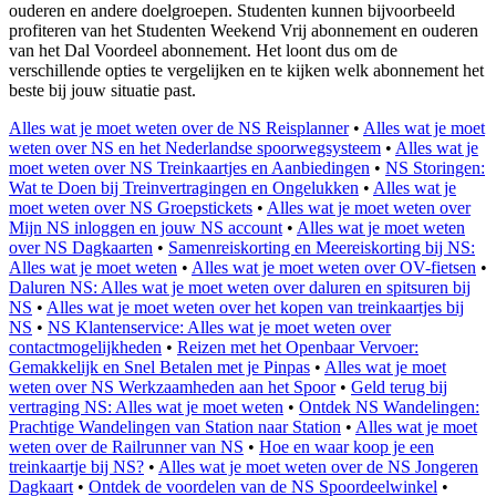
ouderen en andere doelgroepen. Studenten kunnen bijvoorbeeld
profiteren van het Studenten Weekend Vrij abonnement en ouderen
van het Dal Voordeel abonnement. Het loont dus om de
verschillende opties te vergelijken en te kijken welk abonnement het
beste bij jouw situatie past.
Alles wat je moet weten over de NS Reisplanner
•
Alles wat je moet
weten over NS en het Nederlandse spoorwegsysteem
•
Alles wat je
moet weten over NS Treinkaartjes en Aanbiedingen
•
NS Storingen:
Wat te Doen bij Treinvertragingen en Ongelukken
•
Alles wat je
moet weten over NS Groepstickets
•
Alles wat je moet weten over
Mijn NS inloggen en jouw NS account
•
Alles wat je moet weten
over NS Dagkaarten
•
Samenreiskorting en Meereiskorting bij NS:
Alles wat je moet weten
•
Alles wat je moet weten over OV-fietsen
•
Daluren NS: Alles wat je moet weten over daluren en spitsuren bij
NS
•
Alles wat je moet weten over het kopen van treinkaartjes bij
NS
•
NS Klantenservice: Alles wat je moet weten over
contactmogelijkheden
•
Reizen met het Openbaar Vervoer:
Gemakkelijk en Snel Betalen met je Pinpas
•
Alles wat je moet
weten over NS Werkzaamheden aan het Spoor
•
Geld terug bij
vertraging NS: Alles wat je moet weten
•
Ontdek NS Wandelingen:
Prachtige Wandelingen van Station naar Station
•
Alles wat je moet
weten over de Railrunner van NS
•
Hoe en waar koop je een
treinkaartje bij NS?
•
Alles wat je moet weten over de NS Jongeren
Dagkaart
•
Ontdek de voordelen van de NS Spoordeelwinkel
•