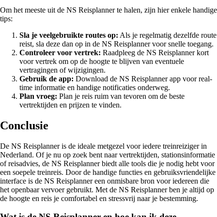
Om het meeste uit de NS Reisplanner te halen, zijn hier enkele handige
tips:
Sla je veelgebruikte routes op:
Als je regelmatig dezelfde route
reist, sla deze dan op in de NS Reisplanner voor snelle toegang.
Controleer voor vertrek:
Raadpleeg de NS Reisplanner kort
voor vertrek om op de hoogte te blijven van eventuele
vertragingen of wijzigingen.
Gebruik de app:
Download de NS Reisplanner app voor real-
time informatie en handige notificaties onderweg.
Plan vroeg:
Plan je reis ruim van tevoren om de beste
vertrektijden en prijzen te vinden.
Conclusie
De NS Reisplanner is de ideale metgezel voor iedere treinreiziger in
Nederland. Of je nu op zoek bent naar vertrektijden, stationsinformatie
of reisadvies, de NS Reisplanner biedt alle tools die je nodig hebt voor
een soepele treinreis. Door de handige functies en gebruiksvriendelijke
interface is de NS Reisplanner een onmisbare bron voor iedereen die
het openbaar vervoer gebruikt. Met de NS Reisplanner ben je altijd op
de hoogte en reis je comfortabel en stressvrij naar je bestemming.
Wat is de NS Reisplanner en hoe kan ik deze